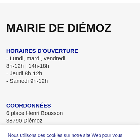
MAIRIE DE DIÉMOZ
HORAIRES D'OUVERTURE
- Lundi, mardi, vendredi
8h-12h | 14h-18h
- Jeudi 8h-12h
- Samedi 9h-12h
COORDONNÉES
6 place Henri Bousson
38790 Diémoz
Tél. 04.78.96.20.08
Fax 04.78.96.28.84
Nous utilisons des cookies sur notre site Web pour vous