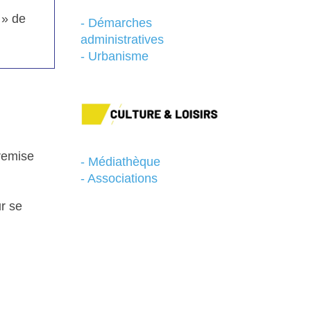
 » de
- Démarches
administratives
- Urbanisme
remise
- Médiathèque
- Associations
ur se