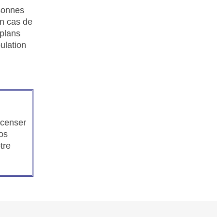
rsonnes
En cas de
 plans
ulation
ecenser
os
tre