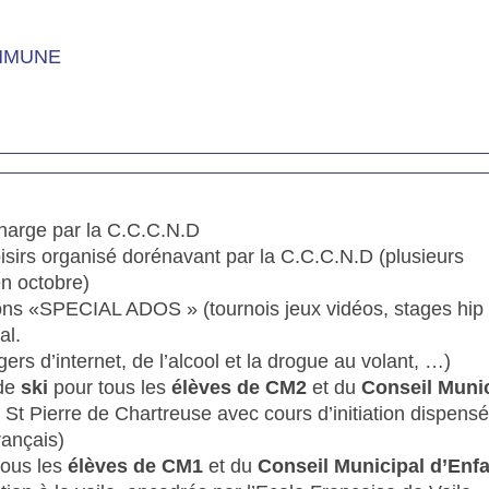
MMUNE
charge par la C.C.C.N.D
oisirs organisé dorénavant par la C.C.C.N.D (plusieurs
en octobre)
ons «SPECIAL ADOS » (tournois jeux vidéos, stages hi
al.
ers d’internet, de l’alcool et la drogue au volant, …)
 de
ski
pour tous les
élèves de CM2
et du
Conseil Munic
St Pierre de Chartreuse avec cours d’initiation dispensé
rançais)
tous les
élèves de CM1
et du
Conseil Municipal d’Enf