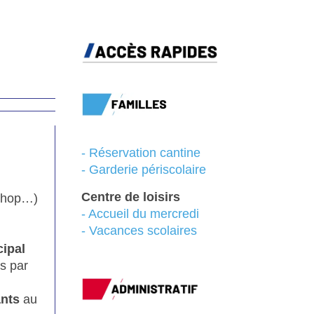
-
Réservation cantine
- Garderie périscolaire
Centre de loisirs
p hop…)
-
Accueil du mercredi
-
Vacances scolaires
ipal
s par
ants
au