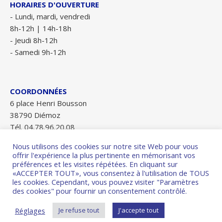
HORAIRES D'OUVERTURE
- Lundi, mardi, vendredi
8h-12h | 14h-18h
- Jeudi 8h-12h
- Samedi 9h-12h
COORDONNÉES
6 place Henri Bousson
38790 Diémoz
Tél. 04.78.96.20.08
Fax 04.78.96.28.84
Nous utilisons des cookies sur notre site Web pour vous
mairie-diemoz@wanadoo.fr
offrir l'expérience la plus pertinente en mémorisant vos
préférences et les visites répétées. En cliquant sur
«ACCEPTER TOUT», vous consentez à l'utilisation de TOUS
les cookies. Cependant, vous pouvez visiter "Paramètres
des cookies" pour fournir un consentement contrôlé.
2026 Mairie de Diemoz ©
Réglages
Je refuse tout
J'accepte tout
Thème Ashe par
WP Royal
.