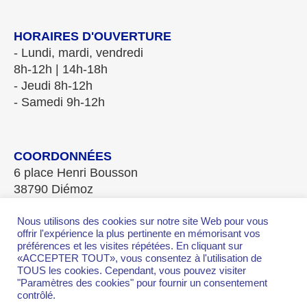
HORAIRES D'OUVERTURE
- Lundi, mardi, vendredi
8h-12h | 14h-18h
- Jeudi 8h-12h
- Samedi 9h-12h
COORDONNÉES
6 place Henri Bousson
38790 Diémoz
Tél. 04.78.96.20.08
Fax 04.78.96.28.84
Nous utilisons des cookies sur notre site Web pour vous
offrir l'expérience la plus pertinente en mémorisant vos
mairie-diemoz@wanadoo.fr
préférences et les visites répétées. En cliquant sur
«ACCEPTER TOUT», vous consentez à l'utilisation de
TOUS les cookies. Cependant, vous pouvez visiter
"Paramètres des cookies" pour fournir un consentement
contrôlé.