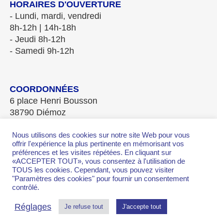
HORAIRES D'OUVERTURE
- Lundi, mardi, vendredi
8h-12h | 14h-18h
- Jeudi 8h-12h
- Samedi 9h-12h
COORDONNÉES
6 place Henri Bousson
38790 Diémoz
Tél. 04.78.96.20.08
Fax 04.78.96.28.84
Nous utilisons des cookies sur notre site Web pour vous
offrir l'expérience la plus pertinente en mémorisant vos
mairie-diemoz@wanadoo.fr
préférences et les visites répétées. En cliquant sur
«ACCEPTER TOUT», vous consentez à l'utilisation de
TOUS les cookies. Cependant, vous pouvez visiter
"Paramètres des cookies" pour fournir un consentement
contrôlé.
2026 Mairie de Diemoz ©
Réglages
Je refuse tout
J'accepte tout
WP Royal
Thème Ashe par
.