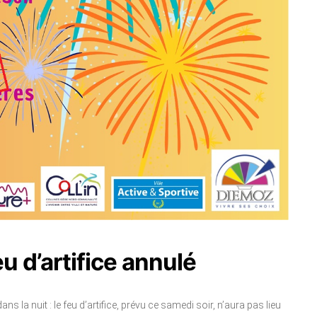
u d’artifice annulé
 la nuit : le feu d’artifice, prévu ce samedi soir, n’aura pas lieu