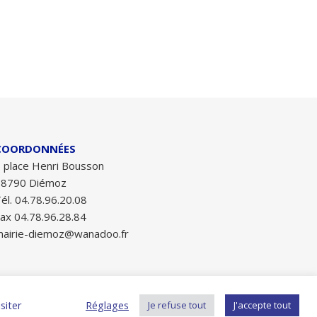
COORDONNÉES
 place Henri Bousson
38790 Diémoz
él. 04.78.96.20.08
ax 04.78.96.28.84
airie-diemoz@wanadoo.fr
s
siter
Réglages
Je refuse tout
J'accepte tout
2026 Mairie de Diemoz ©